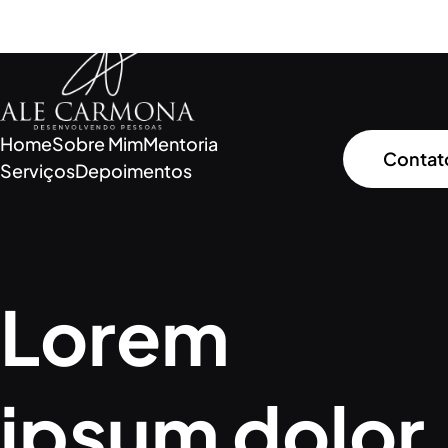
Home
Sobre Mim
Mentoria
Contat
Serviços
Depoimentos
Lorem
ipsum dolor